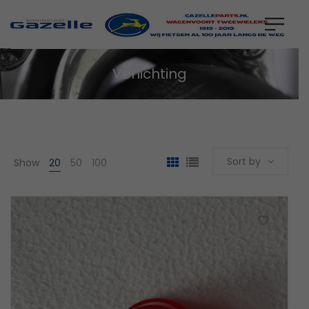
Verlichting
Sort by
Show
20
50
100