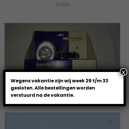
20.00
€
x
Wegens vakantie zijn wij week 29 t/m 33
PowerVision koplamp Gazelle
gesloten. Alle bestellingen worden
20.00
€
verstuurd na de vakantie.