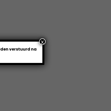
x
orden verstuurd na