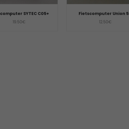
scomputer SYTEC C05+
Fietscomputer Union 
19.50
€
12.50
€