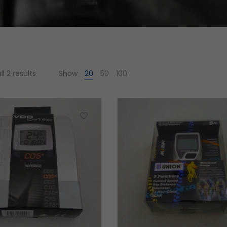
l 2 results
Show
20
50
100