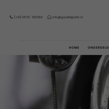
(+31) 0575- 561269
info@gazelleparts.nl
HOME
ONDERDELE