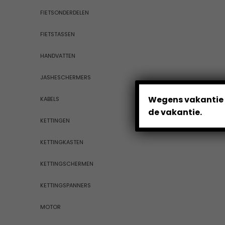
FIETSONDERDELEN
FIETSTASSEN
HANDVATTEN
JASHESCHERMERS
Wegens vakantie z
KABELS
de vakantie.
KETTINGEN
KETTINGKASTEN
KETTINGSCHERMEN
KETTINGSPANNERS
MOTOR