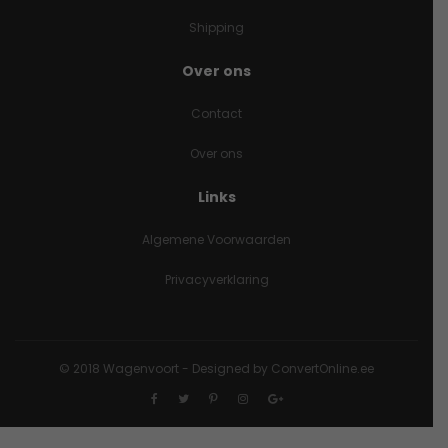
Shipping
Over ons
Contact
Over ons
Links
Algemene Voorwaarden
Privacyverklaring
© 2018 Wagenvoort - Designed by ConvertOnline.ee