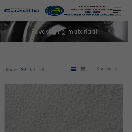
Bevestiging materiaal
Sort by
Show
20
50
100