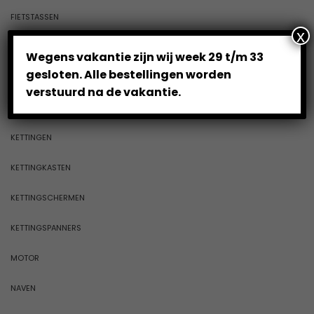
FIETSTASSEN
x
HANDVATTEN
Wegens vakantie zijn wij week 29 t/m 33
gesloten. Alle bestellingen worden
JASHESCHERMERS
verstuurd na de vakantie.
KABELS
KETTINGEN
KETTINGKASTEN
KETTINGSCHERMEN
KETTINGSPANNERS
MOTOR
NAVEN