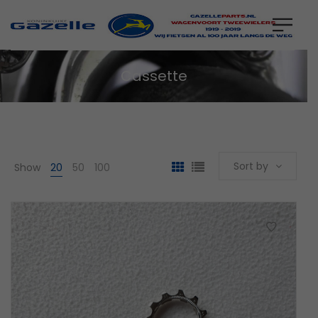
Cassette
Sort by
Show
20
50
100