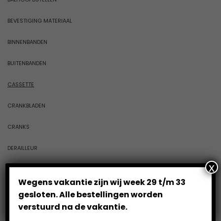
BEVESTIGING MATERIAAL
BINNENBANDEN
BUITENBANDEN
CASSETTE
CRANKBLADEN
CRANKS
DERAILLEUR
x
DISPLAY'S
Wegens vakantie zijn wij week 29 t/m 33
DYNAMO'S
gesloten. Alle bestellingen worden
verstuurd na de vakantie.
FIETSBEL