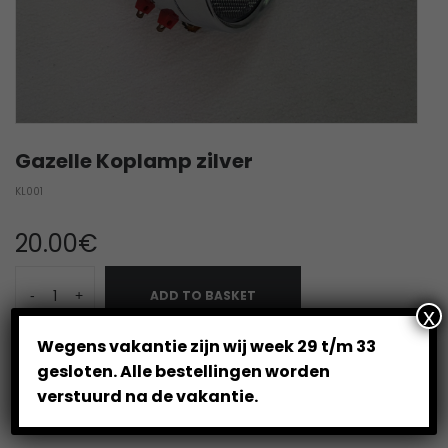
Gazelle Koplamp zilver
KL001
20.00
€
-
+
ADD TO BASKET
x
Wegens vakantie zijn wij week 29 t/m 33
gesloten. Alle bestellingen worden
verstuurd na de vakantie.
Category:
Verlichting