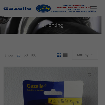
Verlichting
Sort by
Show
20
50
100