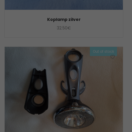
Koplamp zilver
32.50
€
Out of stock