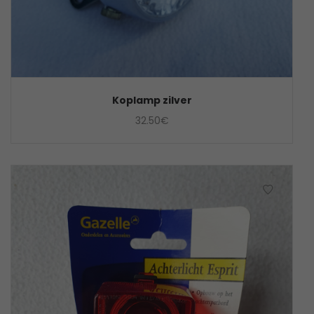
Koplamp zilver
32.50
€