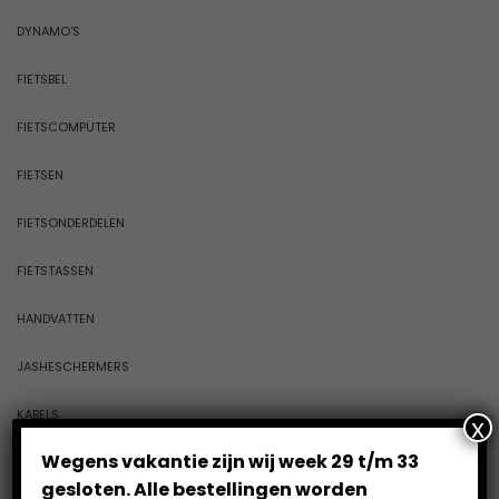
DYNAMO'S
FIETSBEL
FIETSCOMPUTER
FIETSEN
FIETSONDERDELEN
FIETSTASSEN
HANDVATTEN
JASHESCHERMERS
KABELS
x
Wegens vakantie zijn wij week 29 t/m 33
KETTINGEN
gesloten. Alle bestellingen worden