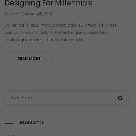
Designing For Millennials
by
Posted
Gzlp
March 15, 2018
on
Curabitur lacinia metus vitae odio euismod, sit amet
cursus ipsum tincidunt. Pellentesque consectetur
scelerisque quam, id vestibulum odio
READ MORE
PRODUCTEN