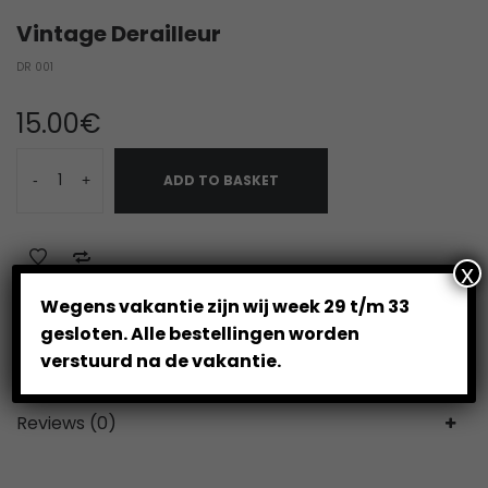
Vintage Derailleur
DR 001
15.00
€
-
+
ADD TO BASKET
x
Wegens vakantie zijn wij week 29 t/m 33
Category:
Derailleur
gesloten. Alle bestellingen worden
verstuurd na de vakantie.
Reviews (0)