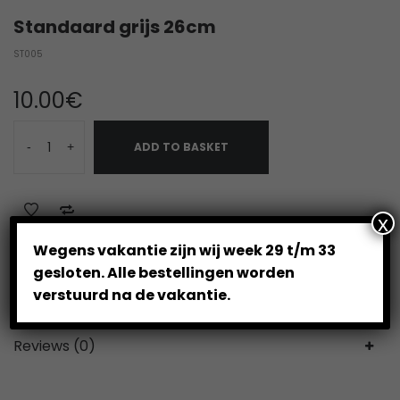
Standaard grijs 26cm
ST005
10.00
€
-
+
ADD TO BASKET
x
Wegens vakantie zijn wij week 29 t/m 33
Category:
Standaards
gesloten. Alle bestellingen worden
verstuurd na de vakantie.
Reviews (0)