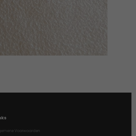
nks
gemene Voorwaarden