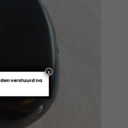
x
orden verstuurd na