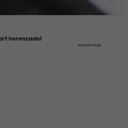
art herenzadel
OUT OF STOCK