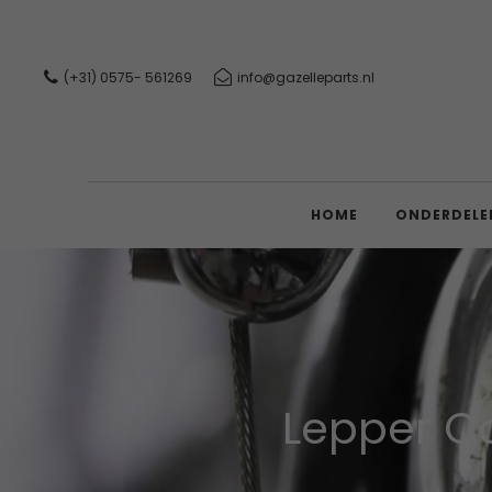
(+31) 0575- 561269
info@gazelleparts.nl
HOME
ONDERDELE
Lepper C