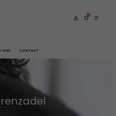
0
R ONS
CONTACT
erenzadel