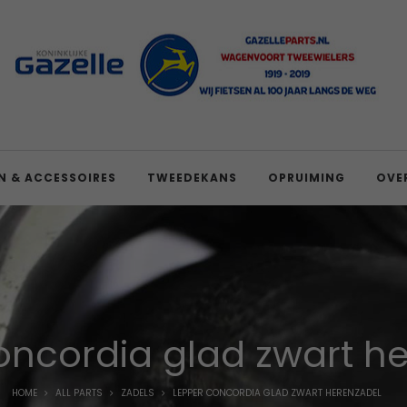
N & ACCESSOIRES
TWEEDEKANS
OPRUIMING
OVE
oncordia glad zwart h
HOME
ALL PARTS
ZADELS
LEPPER CONCORDIA GLAD ZWART HERENZADEL